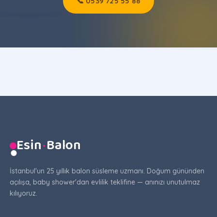
📞 0539 725 55 88
Esin
·
Balon
●
İstanbul'un 25 yıllık balon süsleme uzmanı. Doğum gününden
açılışa, baby shower'dan evlilik teklifine — anınızı unutulmaz
kılıyoruz.