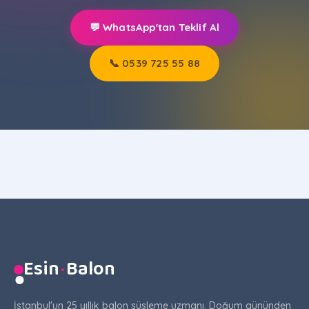
💬 WhatsApp'tan Teklif Al
📞 0539 725 55 88
Esin
·
Balon
●
İstanbul'un 25 yıllık balon süsleme uzmanı. Doğum gününden