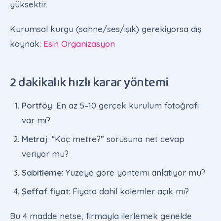
yüksektir.
Kurumsal kurgu (sahne/ses/ışık) gerekiyorsa dış
kaynak:
Esin Organizasyon
2 dakikalık hızlı karar yöntemi
Portföy
: En az 5–10 gerçek kurulum fotoğrafı
var mı?
Metraj
: “Kaç metre?” sorusuna net cevap
veriyor mu?
Sabitleme
: Yüzeye göre yöntemi anlatıyor mu?
Şeffaf fiyat
: Fiyata dahil kalemler açık mı?
Bu 4 madde netse, firmayla ilerlemek genelde