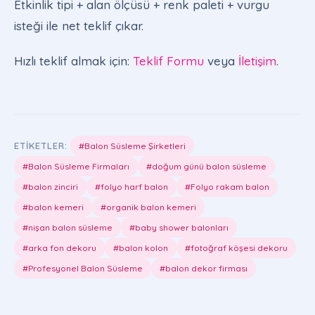
Etkinlik tipi + alan ölçüsü + renk paleti + vurgu
isteği ile net teklif çıkar.
Hızlı teklif almak için:
Teklif Formu
veya
İletişim
.
ETIKETLER:
#Balon Süsleme Şirketleri
#Balon Süsleme Firmaları
#doğum günü balon süsleme
#balon zinciri
#folyo harf balon
#Folyo rakam balon
#balon kemeri
#organik balon kemeri
#nişan balon süsleme
#baby shower balonları
#arka fon dekoru
#balon kolon
#fotoğraf köşesi dekoru
#Profesyonel Balon Süsleme
#balon dekor firması