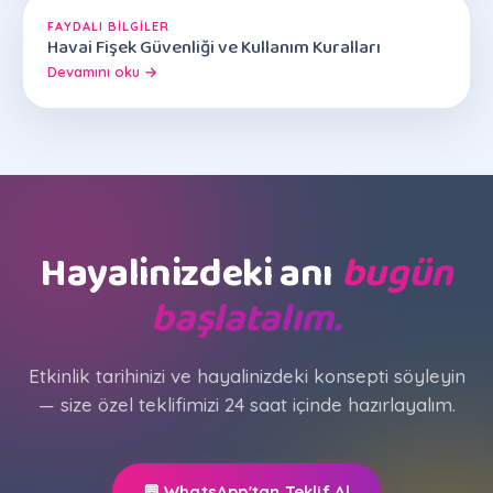
FAYDALI BILGILER
Havai Fişek Güvenliği ve Kullanım Kuralları
Devamını oku →
Hayalinizdeki anı
bugün
başlatalım.
Etkinlik tarihinizi ve hayalinizdeki konsepti söyleyin
— size özel teklifimizi 24 saat içinde hazırlayalım.
💬 WhatsApp'tan Teklif Al