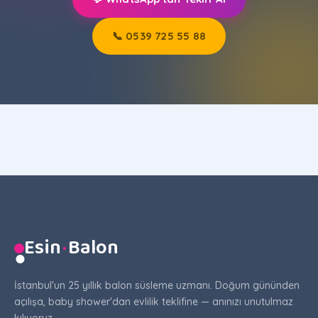
📞 0539 725 55 88
Esin
·
Balon
●
İstanbul'un 25 yıllık balon süsleme uzmanı. Doğum gününden
açılışa, baby shower'dan evlilik teklifine — anınızı unutulmaz