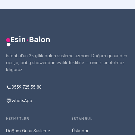
Esin
·
Balon
●
İstanbul'un 25 yıllık balon süsleme uzmanı. Doğum gününden
açılışa, baby shower'dan evlilik teklifine — anınızı unutulmaz
kılıyoruz.
📞
0539 725 55 88
💬
WhatsApp
HIZMETLER
İSTANBUL
Doğum Günü Süsleme
Üsküdar