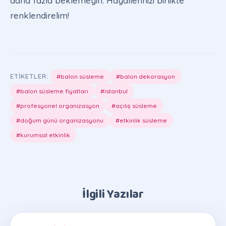
daha fazla beklemeyin. Hayallerinizi birlikte
renklendirelim!
ETIKETLER:
#balon süsleme
#balon dekorasyon
#balon süsleme fiyatları
#istanbul
#profesyonel organizasyon
#açılış süsleme
#doğum günü organizasyonu
#etkinlik süsleme
#kurumsal etkinlik
İlgili Yazılar