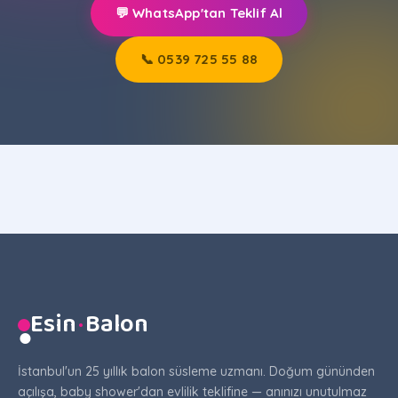
💬 WhatsApp'tan Teklif Al
📞 0539 725 55 88
Esin
·
Balon
●
İstanbul'un 25 yıllık balon süsleme uzmanı. Doğum gününden
açılışa, baby shower'dan evlilik teklifine — anınızı unutulmaz