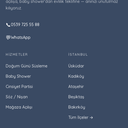
açılışa, baby shower'dan evlilik teklifine — anınızı unutulmaz
kılıyoruz.
📞
0539 725 55 88
💬
WhatsApp
HIZMETLER
İSTANBUL
Doğum Günü Süsleme
Üsküdar
Baby Shower
Kadıköy
Cinsiyet Partisi
Ataşehir
Söz / Nişan
Beşiktaş
Mağaza Açılışı
Bakırköy
Tüm İlçeler →