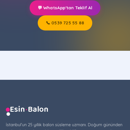
💬 WhatsApp'tan Teklif Al
📞 0539 725 55 88
Esin
·
Balon
●
İstanbul'un 25 yıllık balon süsleme uzmanı. Doğum gününden