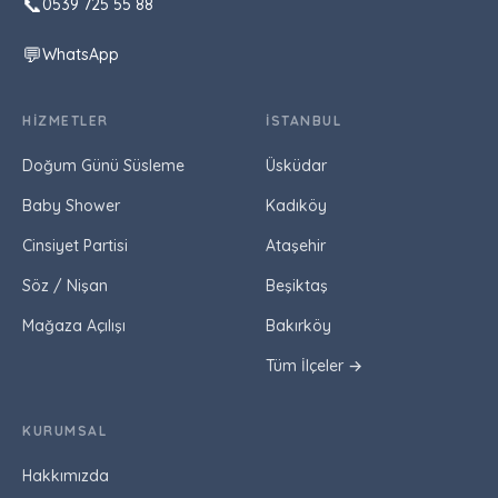
📞
0539 725 55 88
💬
WhatsApp
HIZMETLER
İSTANBUL
Doğum Günü Süsleme
Üsküdar
Baby Shower
Kadıköy
Cinsiyet Partisi
Ataşehir
Söz / Nişan
Beşiktaş
Mağaza Açılışı
Bakırköy
Tüm İlçeler →
KURUMSAL
Hakkımızda