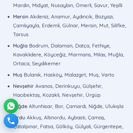
Mardin, Midyat, Nusaybin, Ömerli, Savur, Yeşilli
Mersin
Akdeniz, Anamur, Aydıncık, Bozyazı,
Çamlıyayla, Erdemli, Gülnar, Mersin, Mut, Silifke,
Tarsus
Muğla
Bodrum, Dalaman, Datça, Fethiye,
Kavaklıdere, Köyceğiz, Marmaris, Milas, Muğla,
Ortaca, Seydikemer
Muş
Bulanık, Hasköy, Malazgirt, Muş, Varto
Nevşehir
Avanos, Derinkuyu, Gülşehir,
Hacıbektaş, Kozaklı, Nevşehir, Ürgüp
Niğde
Altunhisar, Bor, Çamardı, Niğde, Ulukışla
Ordu
Akkuş, Altınordu, Aybastı, Çamaş,
Çatalpınar, Fatsa, Gölköy, Gülyalı, Gürgentepe,