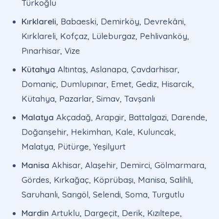
Türkoğlu
Kırklareli
, Babaeski, Demirköy, Devrekâni,
Kırklareli, Kofçaz, Lüleburgaz, Pehlivanköy,
Pınarhisar, Vize
Kütahya
Altıntaş, Aslanapa, Çavdarhisar,
Domaniç, Dumlupınar, Emet, Gediz, Hisarcık,
Kütahya, Pazarlar, Simav, Tavşanlı
Malatya
Akçadağ, Arapgir, Battalgazi, Darende,
Doğanşehir, Hekimhan, Kale, Kuluncak,
Malatya, Pütürge, Yeşilyurt
Manisa
Akhisar, Alaşehir, Demirci, Gölmarmara,
Gördes, Kırkağaç, Köprübaşı, Manisa, Salihli,
Saruhanlı, Sarıgöl, Selendi, Soma, Turgutlu
Mardin
Artuklu, Dargeçit, Derik, Kızıltepe,