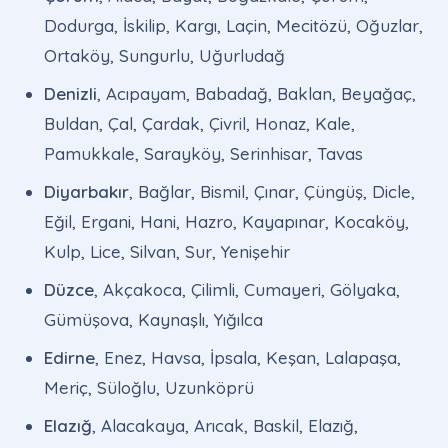
Dodurga, İskilip, Kargı, Laçin, Mecitözü, Oğuzlar,
Ortaköy, Sungurlu, Uğurludağ
Denizli
, Acıpayam, Babadağ, Baklan, Beyağaç,
Buldan, Çal, Çardak, Çivril, Honaz, Kale,
Pamukkale, Sarayköy, Serinhisar, Tavas
Diyarbakır
, Bağlar, Bismil, Çınar, Çüngüş, Dicle,
Eğil, Ergani, Hani, Hazro, Kayapınar, Kocaköy,
Kulp, Lice, Silvan, Sur, Yenişehir
Düzce
, Akçakoca, Çilimli, Cumayeri, Gölyaka,
Gümüşova, Kaynaşlı, Yığılca
Edirne
, Enez, Havsa, İpsala, Keşan, Lalapaşa,
Meriç, Süloğlu, Uzunköprü
Elazığ
, Alacakaya, Arıcak, Baskil, Elazığ,