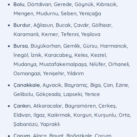
Bolu
, Dörtdivan, Gerede, Göynük, Kıbrıscık,
Mengen, Mudurnu, Seben, Yeniçağa
Burdur
, Ağlasun, Bucak, Çavdır, Gölhisar,
Karamanlı, Kemer, Tefenni, Yeşilova
Bursa
, Büyükorhan, Gemlik, Gürsu, Harmancık,
İnegöl, İznik, Karacabey, Keles, Kestel,
Mudanya, Mustafakemalpaşa, Nilüfer, Orhaneli,
Osmangazi, Yenişehir, Yıldırım
Çanakkale
, Ayvacık, Bayramiç, Biga, Çan, Ezine,
Gelibolu, Gökçeada, Lapseki, Yenice
Çankırı
, Atkaracalar, Bayramören, Çerkeş,
Eldivan, Ilgaz, Kızılırmak, Korgun, Kurşunlu, Orta,
Şabanözü, Yapraklı
Çorum
, Alaca, Bayat, Boğazkale, Çorum,