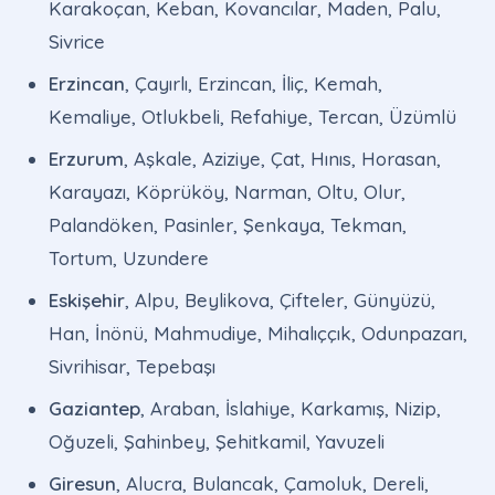
Karakoçan, Keban, Kovancılar, Maden, Palu,
Sivrice
Erzincan
, Çayırlı, Erzincan, İliç, Kemah,
Kemaliye, Otlukbeli, Refahiye, Tercan, Üzümlü
Erzurum
, Aşkale, Aziziye, Çat, Hınıs, Horasan,
Karayazı, Köprüköy, Narman, Oltu, Olur,
Palandöken, Pasinler, Şenkaya, Tekman,
Tortum, Uzundere
Eskişehir
, Alpu, Beylikova, Çifteler, Günyüzü,
Han, İnönü, Mahmudiye, Mihalıççık, Odunpazarı,
Sivrihisar, Tepebaşı
Gaziantep
, Araban, İslahiye, Karkamış, Nizip,
Oğuzeli, Şahinbey, Şehitkamil, Yavuzeli
Giresun
, Alucra, Bulancak, Çamoluk, Dereli,