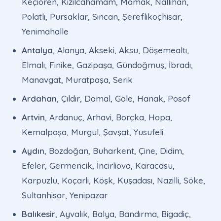
Keçiören, Kızılcahamam, Mamak, Nallıhan,
Polatlı, Pursaklar, Sincan, Şereflikoçhisar,
Yenimahalle
Antalya
, Alanya, Akseki, Aksu, Döşemealtı,
Elmalı, Finike, Gazipaşa, Gündoğmuş, İbradı,
Manavgat, Muratpaşa, Serik
Ardahan
, Çıldır, Damal, Göle, Hanak, Posof
Artvin
, Ardanuç, Arhavi, Borçka, Hopa,
Kemalpaşa, Murgul, Şavşat, Yusufeli
Aydın
, Bozdoğan, Buharkent, Çine, Didim,
Efeler, Germencik, İncirliova, Karacasu,
Karpuzlu, Koçarlı, Köşk, Kuşadası, Nazilli, Söke,
Sultanhisar, Yenipazar
Balıkesir
, Ayvalık, Balya, Bandırma, Bigadiç,