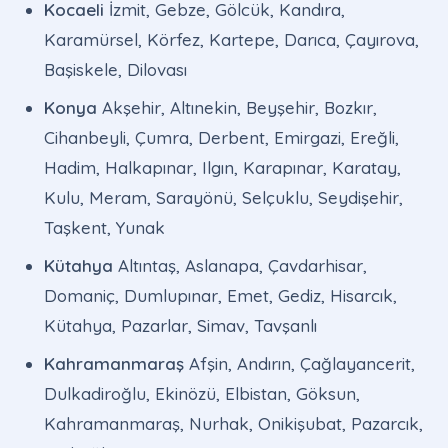
Kocaeli
İzmit, Gebze, Gölcük, Kandıra,
Karamürsel, Körfez, Kartepe, Darıca, Çayırova,
Başiskele, Dilovası
Konya
Akşehir, Altınekin, Beyşehir, Bozkır,
Cihanbeyli, Çumra, Derbent, Emirgazi, Ereğli,
Hadim, Halkapınar, Ilgın, Karapınar, Karatay,
Kulu, Meram, Sarayönü, Selçuklu, Seydişehir,
Taşkent, Yunak
Kütahya
Altıntaş, Aslanapa, Çavdarhisar,
Domaniç, Dumlupınar, Emet, Gediz, Hisarcık,
Kütahya, Pazarlar, Simav, Tavşanlı
Kahramanmaraş
Afşin, Andırın, Çağlayancerit,
Dulkadiroğlu, Ekinözü, Elbistan, Göksun,
Kahramanmaraş, Nurhak, Onikişubat, Pazarcık,