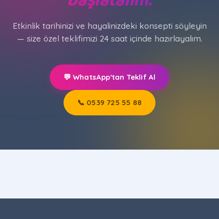
başlatalım.
Etkinlik tarihinizi ve hayalinizdeki konsepti söyleyin
— size özel teklifimizi 24 saat içinde hazırlayalım.
💬 WhatsApp'tan Teklif Al
📞 0539 725 55 88