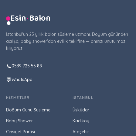
Esin
·
Balon
●
İstanbul'un 25 yıllık balon süsleme uzmanı. Doğum gününden
açılışa, baby shower'dan evlilik teklifine — anınızı unutulmaz
kılıyoruz.
📞
0539 725 55 88
💬
WhatsApp
HIZMETLER
İSTANBUL
Doğum Günü Süsleme
Üsküdar
Baby Shower
Kadıköy
Cinsiyet Partisi
Ataşehir