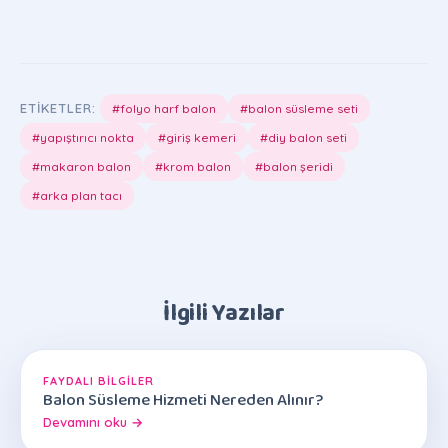
ETIKETLER:
#folyo harf balon
#balon süsleme seti
#yapıştırıcı nokta
#giriş kemeri
#diy balon seti
#makaron balon
#krom balon
#balon şeridi
#arka plan tacı
İlgili Yazılar
FAYDALI BILGILER
Balon Süsleme Hizmeti Nereden Alınır?
Devamını oku →