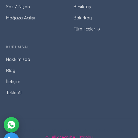
Söz / Nişan
Beşiktaş
Mağaza Açılışı
Bakırköy
Tüm İlçeler →
KURUMSAL
Hakkımızda
Blog
İletişim
Teklif Al
© 2026 Esin Balon · Tüm hakları saklıdır · esinbalon.com.tr
25 yıllık tecrübe · İstanbul