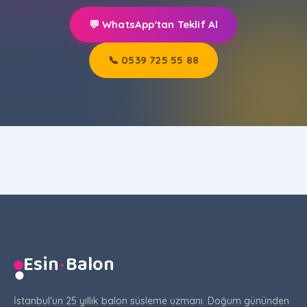
💬 WhatsApp'tan Teklif Al
📞 0539 725 55 88
Esin
·
Balon
●
İstanbul'un 25 yıllık balon süsleme uzmanı. Doğum gününden