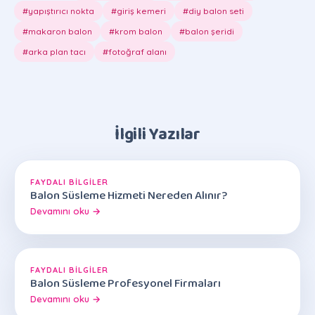
#yapıştırıcı nokta
#giriş kemeri
#diy balon seti
#makaron balon
#krom balon
#balon şeridi
#arka plan tacı
#fotoğraf alanı
İlgili Yazılar
FAYDALI BILGILER
Balon Süsleme Hizmeti Nereden Alınır?
Devamını oku →
FAYDALI BILGILER
Balon Süsleme Profesyonel Firmaları
Devamını oku →