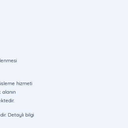
slenmesi
süsleme hizmeti
k alanın
ktedir.
r. Detaylı bilgi