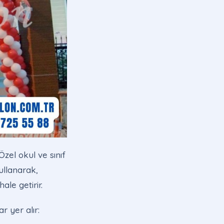
zel okul ve sınıf
ullanarak,
ale getirir.
r yer alır: