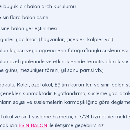
ne büyük bir balon arch kurulumu
 sınıflara balon asımı
ine balon yerleştirilmesi
gürler yapılması (hayvanlar, çiçekler, kalpler vb.)
ulun logosu veya öğrencilerin fotoğraflarıyla süslenmesi
ulun özel günlerinde ve etkinliklerinde tematik olarak sü
e günü, mezuniyet töreni, yıl sonu partisi vb.)
kulu, Kolej, özel okul, Eğitim kurumlerı ve sınıf balon 
 seçenekleri sunmaktadır. Fiyatlandırma, süsleme yapılaca
ların sayısı ve süslemelerin karmaşıklığına göre değişme
okul ve sınıf süsleme hizmeti için 7/24 hizmet vermektedi
lmak için
ESİN BALON
ile iletişime geçebilirsiniz.