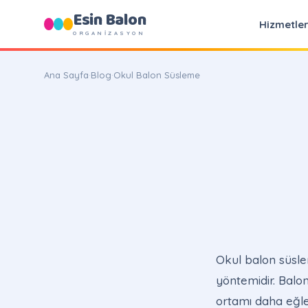
Esin Balon
Hizmetle
ORGANİZASYON
Ana Sayfa
·
Blog
·
Okul Balon Süsleme
Okul balon süslem
yöntemidir. Balonl
ortamı daha eğlen