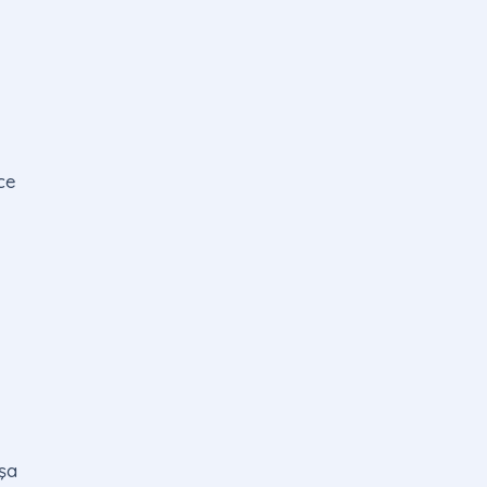
ce
şa