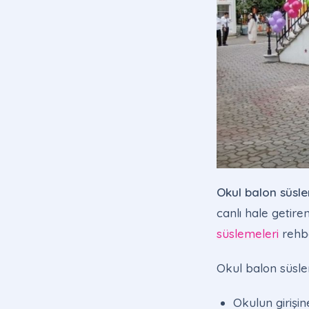
Okul balon süsl
canlı hale getire
süslemeleri
rehbe
Okul balon süslem
Okulun girişin