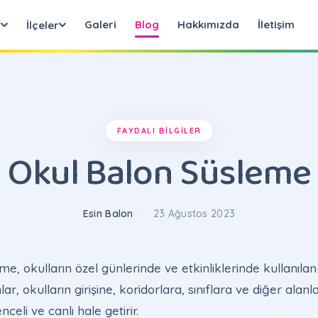
Galeri
Blog
Hakkımızda
İletişim
r
İlçeler
FAYDALI BILGILER
Okul Balon Süsleme
Esin Balon
·
23 Ağustos 2023
e, okulların özel günlerinde ve etkinliklerinde kullanıla
ar, okulların girişine, koridorlara, sınıflara ve diğer alanl
celi ve canlı hale getirir.