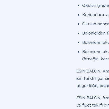
Okulun girişi
Koridorlara ve
Okulun bahçes
Balonlardan fi
Balonların ok
Balonların ok
(örneğin, karn
ESİN BALON, Anao
için farklı fiyat
büyüklüğü, balon
ESİN BALON, özel 
ve fiyat teklifi a