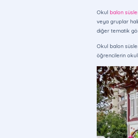
Okul
balon süsl
veya gruplar hali
diğer tematik görs
Okul balon süslem
öğrencilerin okula