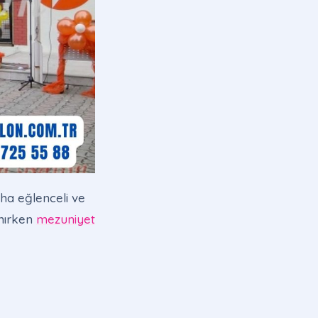
aha eğlenceli ve
anırken
mezuniyet