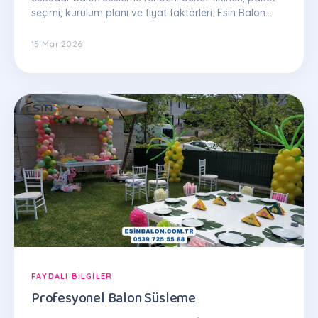
seçimi, kurulum planı ve fiyat faktörleri. Esin Balon
uzman ekibinden ipuçları.
15 Mar 2026
FAYDALI BILGILER
Profesyonel Balon Süsleme