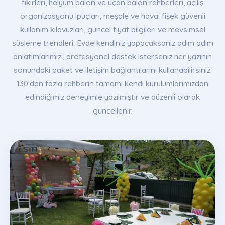
fikirleri, helyum balon ve uçan balon rehberleri, açılış
organizasyonu ipuçları, meşale ve havai fişek güvenli
kullanım kılavuzları, güncel fiyat bilgileri ve mevsimsel
süsleme trendleri. Evde kendiniz yapacaksanız adım adım
anlatımlarımızı, profesyonel destek isterseniz her yazının
sonundaki paket ve iletişim bağlantılarını kullanabilirsiniz.
130'dan fazla rehberin tamamı kendi kurulumlarımızdan
edindiğimiz deneyimle yazılmıştır ve düzenli olarak
güncellenir.