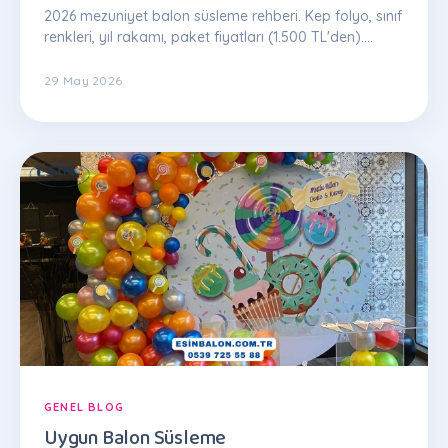
2026 mezuniyet balon süsleme rehberi. Kep folyo, sınıf
renkleri, yıl rakamı, paket fiyatları (1.500 TL'den).
İstanbul Esin Balon: 0539 725 55 88
29 May 2026
GENEL BLOG
Uygun Balon Süsleme