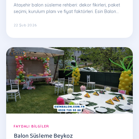
Ataşehir balon süsleme rehberi: dekor fikirleri, paket
seçimi, kurulum planı ve fiyat faktörleri. Esin Balon
uzman ekibinden ipuçları.
22 Şub 2026
FAYDALI BILGILER
Balon Süsleme Beykoz