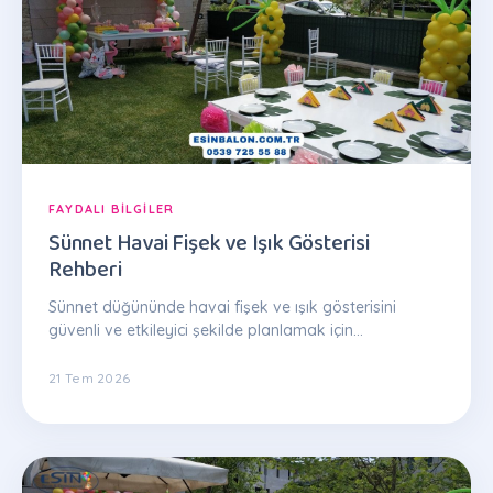
FAYDALI BILGILER
Sünnet Havai Fişek ve Işık Gösterisi
Rehberi
Sünnet düğününde havai fişek ve ışık gösterisini
güvenli ve etkileyici şekilde planlamak için
zamanlama, mekan ve güvenlik ipuçlarını içeren
rehber.
21 Tem 2026