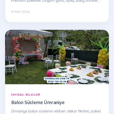
Premium paketler. Doğum günü, açılış, baby shower
için şeffaf fiyatlama. Hemen teklif: 0539 725 55 88
15 Mar 2026
FAYDALI BILGILER
Balon Süsleme Ümraniye
Ümraniye balon süsleme rehberi: dekor fikirleri, paket