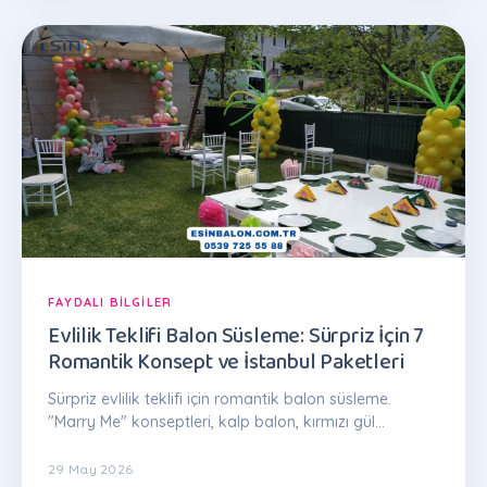
FAYDALI BILGILER
Evlilik Teklifi Balon Süsleme: Sürpriz İçin 7
Romantik Konsept ve İstanbul Paketleri
Sürpriz evlilik teklifi için romantik balon süsleme.
"Marry Me" konseptleri, kalp balon, kırmızı gül
kombinasyonu. Paketler 2.500 TL'den: 0539 725 55 88
29 May 2026