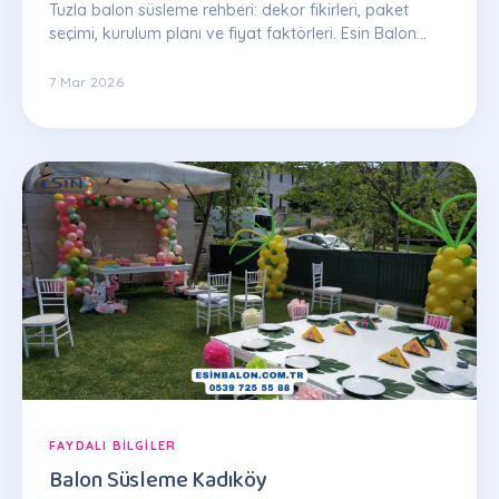
Tuzla balon süsleme rehberi: dekor fikirleri, paket
seçimi, kurulum planı ve fiyat faktörleri. Esin Balon
uzman ekibinden ipuçları.
7 Mar 2026
FAYDALI BILGILER
Balon Süsleme Kadıköy