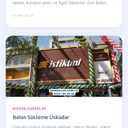
seçimi, kurulum planı ve fiyat faktörleri. Esin Balon
uzman ekibinden ipuçları.
15 Mar 2026
BIZDEN HABERLER
Balon Süsleme Üsküdar
Üsküdar balon süsleme rehberi: dekor fikirleri, paket