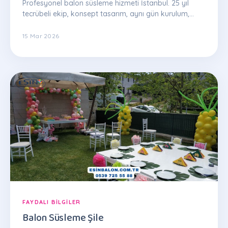
Profesyonel balon süsleme hizmeti İstanbul. 25 yıl
tecrübeli ekip, konsept tasarım, aynı gün kurulum,
garantili kalite. WhatsApp: 0539 725 55 88
15 Mar 2026
FAYDALI BILGILER
Balon Süsleme Şile