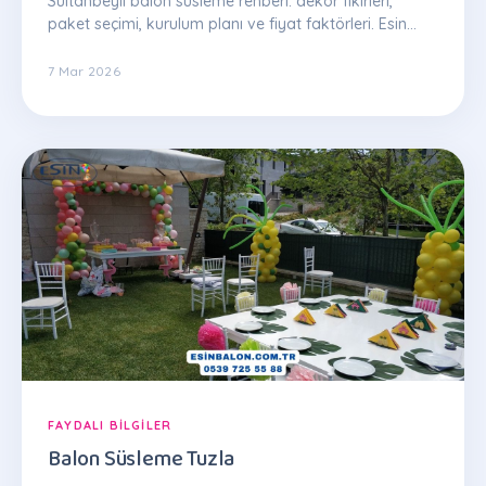
Sultanbeyli balon süsleme rehberi: dekor fikirleri,
paket seçimi, kurulum planı ve fiyat faktörleri. Esin
Balon uzman ekibinden ipuçları.
7 Mar 2026
FAYDALI BILGILER
Balon Süsleme Tuzla