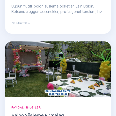
Uygun fiyatlı balon süsleme paketleri Esin Balon.
Bütçenize uygun seçenekler, profesyonel kurulum, hızlı
teslim. WhatsApp teklif: 0539 725 55 88
30 Mar 2026
FAYDALI BILGILER
Balon Süsleme Firmaları