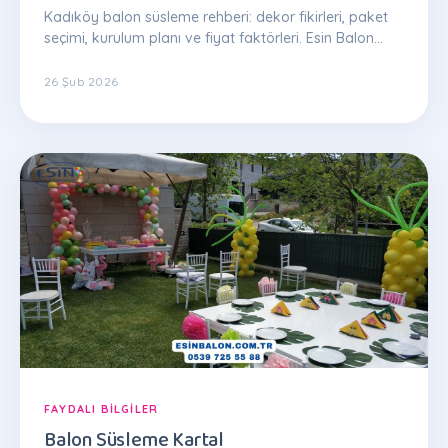
Kadıköy balon süsleme rehberi: dekor fikirleri, paket
seçimi, kurulum planı ve fiyat faktörleri. Esin Balon
uzman ekibinden ipuçları.
26 Şub 2026
FAYDALI BILGILER
Balon Süsleme Kartal