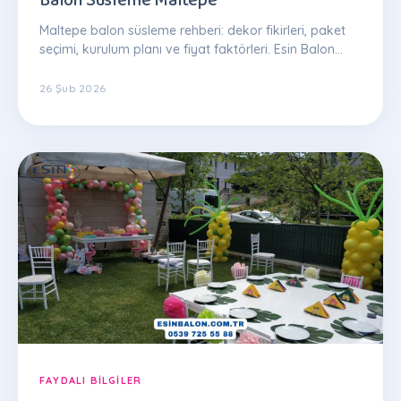
Maltepe balon süsleme rehberi: dekor fikirleri, paket
seçimi, kurulum planı ve fiyat faktörleri. Esin Balon
uzman ekibinden ipuçları.
26 Şub 2026
FAYDALI BILGILER