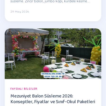
süsleme. Zincir balon, jumbo kapı, kurdele kesme.
Paketler 5.000 TL'den. Teklif: 0539 725 55 88
29 May 2026
FAYDALI BILGILER
Mezuniyet Balon Süsleme 2026:
Konseptler, Fiyatlar ve Sınıf-Okul Paketleri