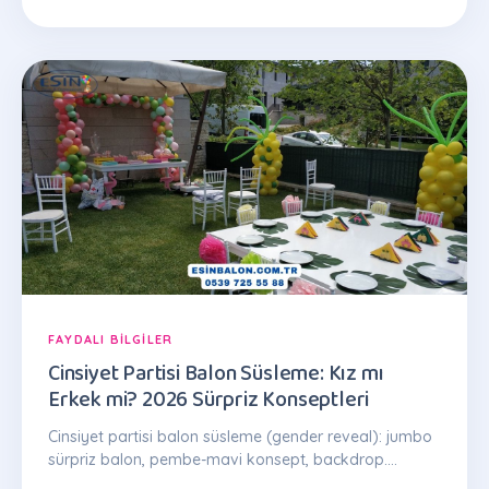
FAYDALI BILGILER
Cinsiyet Partisi Balon Süsleme: Kız mı
Erkek mi? 2026 Sürpriz Konseptleri
Cinsiyet partisi balon süsleme (gender reveal): jumbo
sürpriz balon, pembe-mavi konsept, backdrop.
İstanbul kurulum, 2.000 TL'den. Tel: 0539 725 55 88