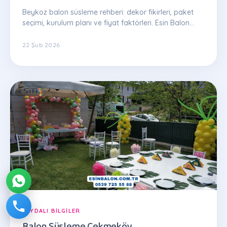
Beykoz balon süsleme rehberi: dekor fikirleri, paket
seçimi, kurulum planı ve fiyat faktörleri. Esin Balon
uzman ekibinden ipuçları.
22 Şub 2026
FAYDALI BILGILER
Balon Süsleme Çekmeköy