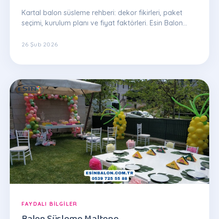
Kartal balon süsleme rehberi: dekor fikirleri, paket
seçimi, kurulum planı ve fiyat faktörleri. Esin Balon
uzman ekibinden ipuçları.
26 Şub 2026
FAYDALI BILGILER
Balon Süsleme Maltepe