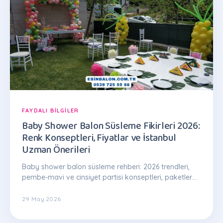
FAYDALI BILGILER
Baby Shower Balon Süsleme Fikirleri 2026:
Renk Konseptleri, Fiyatlar ve İstanbul
Uzman Önerileri
Baby shower balon süsleme rehberi: 2026 trendleri,
pembe-mavi ve cinsiyet partisi konseptleri, paketler
1.500 TL'den. İstanbul Esin Balon: 0539 725 55 88
29 May 2026