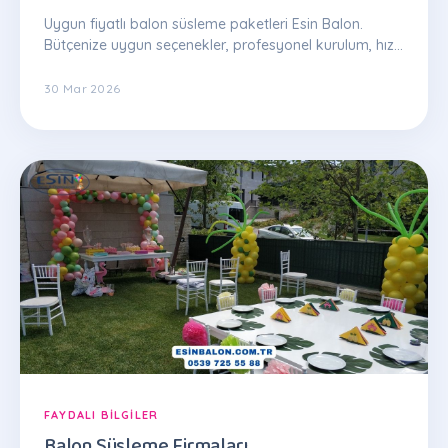
Uygun fiyatlı balon süsleme paketleri Esin Balon.
Bütçenize uygun seçenekler, profesyonel kurulum, hızlı
teslim. WhatsApp teklif: 0539 725 55 88
30 Mar 2026
FAYDALI BILGILER
Balon Süsleme Firmaları