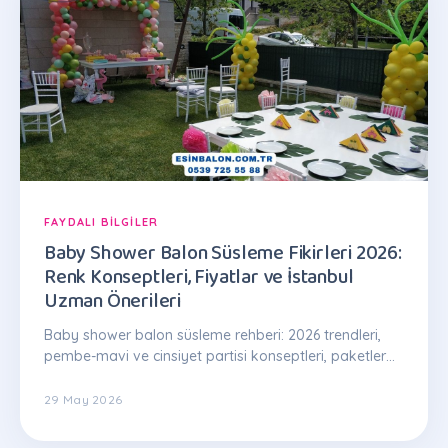
FAYDALI BILGILER
Baby Shower Balon Süsleme Fikirleri 2026:
Renk Konseptleri, Fiyatlar ve İstanbul
Uzman Önerileri
Baby shower balon süsleme rehberi: 2026 trendleri,
pembe-mavi ve cinsiyet partisi konseptleri, paketler
1.500 TL'den. İstanbul Esin Balon: 0539 725 55 88
29 May 2026