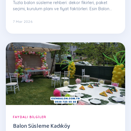
Tuzla balon süsleme rehberi: dekor fikirleri, paket
seçimi, kurulum planı ve fiyat faktörleri. Esin Balon
uzman ekibinden ipuçları.
7 Mar 2026
FAYDALI BILGILER
Balon Süsleme Kadıköy