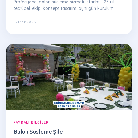
Profesyonel balon süsleme hizmeti İstanbul. 25 yıl
tecrübeli ekip, konsept tasarım, aynı gün kurulum,
garantili kalite. WhatsApp: 0539 725 55 88
15 Mar 2026
FAYDALI BILGILER
Balon Süsleme Şile