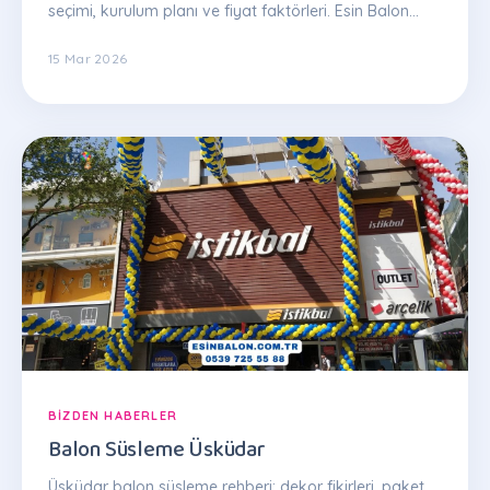
seçimi, kurulum planı ve fiyat faktörleri. Esin Balon
uzman ekibinden ipuçları.
15 Mar 2026
BIZDEN HABERLER
Balon Süsleme Üsküdar
Üsküdar balon süsleme rehberi: dekor fikirleri, paket