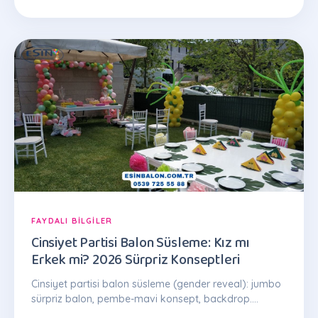
FAYDALI BILGILER
Cinsiyet Partisi Balon Süsleme: Kız mı
Erkek mi? 2026 Sürpriz Konseptleri
Cinsiyet partisi balon süsleme (gender reveal): jumbo
sürpriz balon, pembe-mavi konsept, backdrop.
İstanbul kurulum, 2.000 TL'den. Tel: 0539 725 55 88