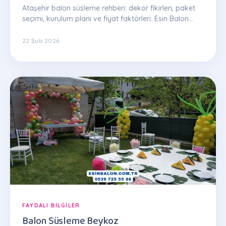
Ataşehir balon süsleme rehberi: dekor fikirleri, paket
seçimi, kurulum planı ve fiyat faktörleri. Esin Balon
uzman ekibinden ipuçları.
22 Şub 2026
FAYDALI BILGILER
Balon Süsleme Beykoz