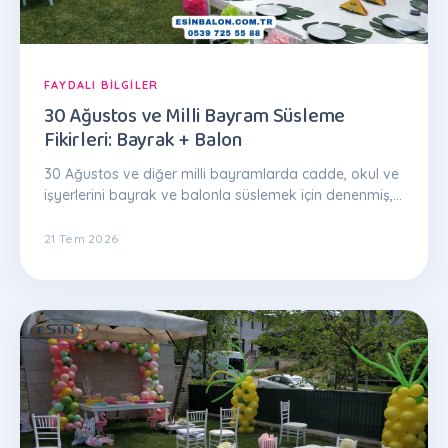
FAYDALI BILGILER
30 Ağustos ve Milli Bayram Süsleme
Fikirleri: Bayrak + Balon
30 Ağustos ve diğer milli bayramlarda cadde, okul ve
işyerlerini bayrak ve balonla süslemek için denenmiş,
uygulanabilir fikirler.
21 Tem 2026