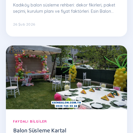
Kadıköy balon süsleme rehberi: dekor fikirleri, paket
seçimi, kurulum planı ve fiyat faktörleri. Esin Balon
uzman ekibinden ipuçları.
26 Şub 2026
FAYDALI BILGILER
Balon Süsleme Kartal