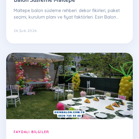
Maltepe balon süsleme rehberi: dekor fikirleri, paket
seçimi, kurulum planı ve fiyat faktörleri. Esin Balon
uzman ekibinden ipuçları.
26 Şub 2026
FAYDALI BILGILER