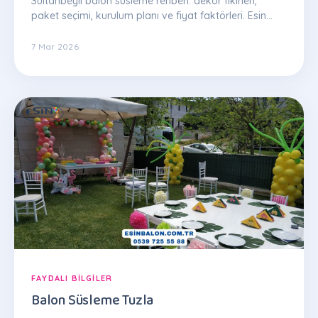
Sultanbeyli balon süsleme rehberi: dekor fikirleri,
paket seçimi, kurulum planı ve fiyat faktörleri. Esin
Balon uzman ekibinden ipuçları.
7 Mar 2026
FAYDALI BILGILER
Balon Süsleme Tuzla