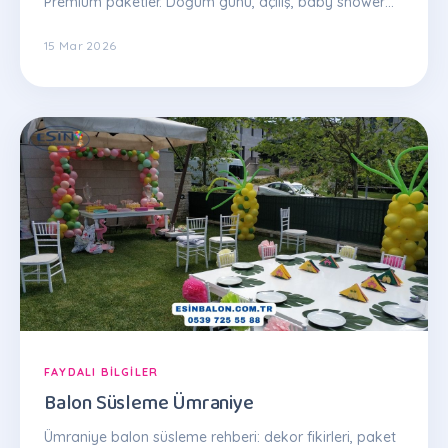
Premium paketler. Doğum günü, açılış, baby shower
için şeffaf fiyatlama. Hemen teklif: 0539 725 55 88
15 Mar 2026
FAYDALI BILGILER
Balon Süsleme Ümraniye
Ümraniye balon süsleme rehberi: dekor fikirleri, paket