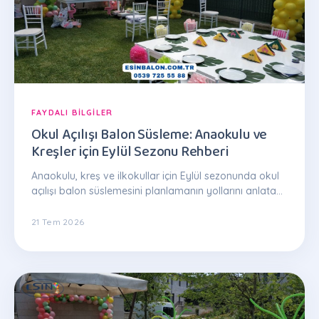
FAYDALI BILGILER
Okul Açılışı Balon Süsleme: Anaokulu ve
Kreşler için Eylül Sezonu Rehberi
Anaokulu, kreş ve ilkokullar için Eylül sezonunda okul
açılışı balon süslemesini planlamanın yollarını anlatan
pratik rehber.
21 Tem 2026