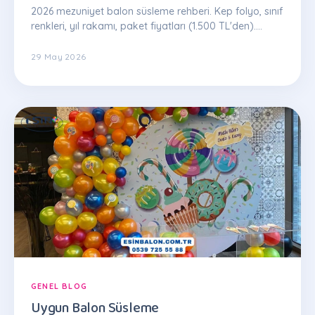
2026 mezuniyet balon süsleme rehberi. Kep folyo, sınıf
renkleri, yıl rakamı, paket fiyatları (1.500 TL'den).
İstanbul Esin Balon: 0539 725 55 88
29 May 2026
GENEL BLOG
Uygun Balon Süsleme