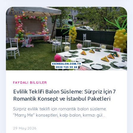
FAYDALI BILGILER
Evlilik Teklifi Balon Süsleme: Sürpriz İçin 7
Romantik Konsept ve İstanbul Paketleri
Sürpriz evlilik teklifi için romantik balon süsleme.
"Marry Me" konseptleri, kalp balon, kırmızı gül
kombinasyonu. Paketler 2.500 TL'den: 0539 725 55 88
29 May 2026