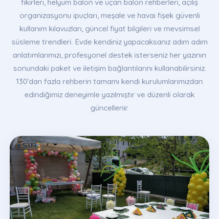
fikirleri, helyum balon ve uçan balon rehberleri, açılış
organizasyonu ipuçları, meşale ve havai fişek güvenli
kullanım kılavuzları, güncel fiyat bilgileri ve mevsimsel
süsleme trendleri. Evde kendiniz yapacaksanız adım adım
anlatımlarımızı, profesyonel destek isterseniz her yazının
sonundaki paket ve iletişim bağlantılarını kullanabilirsiniz.
130'dan fazla rehberin tamamı kendi kurulumlarımızdan
edindiğimiz deneyimle yazılmıştır ve düzenli olarak
güncellenir.