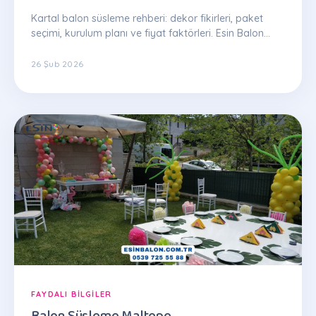
Kartal balon süsleme rehberi: dekor fikirleri, paket
seçimi, kurulum planı ve fiyat faktörleri. Esin Balon
uzman ekibinden ipuçları.
26 Şub 2026
FAYDALI BILGILER
Balon Süsleme Maltepe