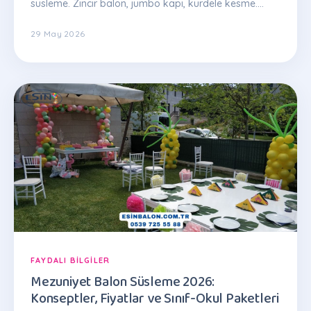
süsleme. Zincir balon, jumbo kapı, kurdele kesme.
Paketler 5.000 TL'den. Teklif: 0539 725 55 88
29 May 2026
FAYDALI BILGILER
Mezuniyet Balon Süsleme 2026:
Konseptler, Fiyatlar ve Sınıf-Okul Paketleri