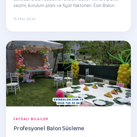
seçimi, kurulum planı ve fiyat faktörleri. Esin Balon
uzman ekibinden ipuçları.
15 Mar 2026
FAYDALI BILGILER
Profesyonel Balon Süsleme