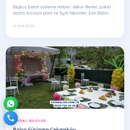
Beykoz balon süsleme rehberi: dekor fikirleri, paket
seçimi, kurulum planı ve fiyat faktörleri. Esin Balon
uzman ekibinden ipuçları.
22 Şub 2026
FAYDALI BILGILER
Balon Süsleme Çekmeköy