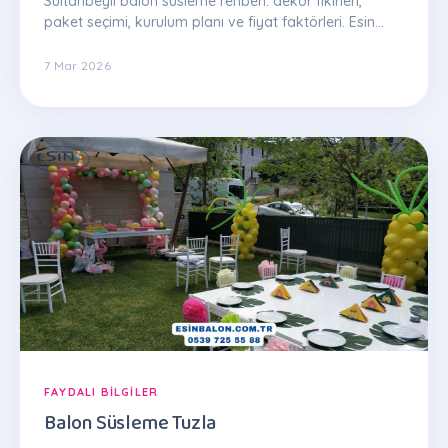
Sultanbeyli balon süsleme rehberi: dekor fikirleri,
paket seçimi, kurulum planı ve fiyat faktörleri. Esin
Balon uzman ekibinden ipuçları.
7 Mar 2026
FAYDALI BILGILER
Balon Süsleme Tuzla