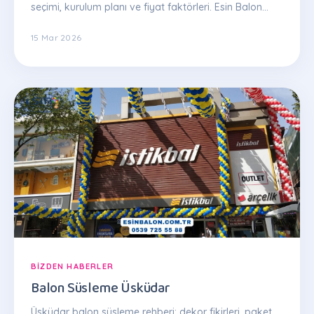
seçimi, kurulum planı ve fiyat faktörleri. Esin Balon
uzman ekibinden ipuçları.
15 Mar 2026
BIZDEN HABERLER
Balon Süsleme Üsküdar
Üsküdar balon süsleme rehberi: dekor fikirleri, paket