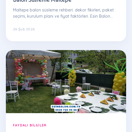
Maltepe balon süsleme rehberi: dekor fikirleri, paket
seçimi, kurulum planı ve fiyat faktörleri. Esin Balon
uzman ekibinden ipuçları.
26 Şub 2026
FAYDALI BILGILER