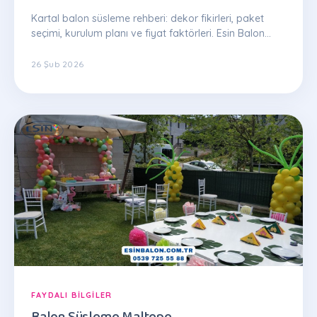
Kartal balon süsleme rehberi: dekor fikirleri, paket
seçimi, kurulum planı ve fiyat faktörleri. Esin Balon
uzman ekibinden ipuçları.
26 Şub 2026
FAYDALI BILGILER
Balon Süsleme Maltepe