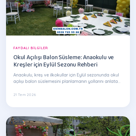
FAYDALI BILGILER
Okul Açılışı Balon Süsleme: Anaokulu ve
Kreşler için Eylül Sezonu Rehberi
Anaokulu, kreş ve ilkokullar için Eylül sezonunda okul
açılışı balon süslemesini planlamanın yollarını anlatan
pratik rehber.
21 Tem 2026