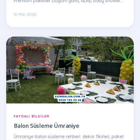
Premium paketler. Doğum günü, açılış, baby shower
için şeffaf fiyatlama. Hemen teklif: 0539 725 55 88
15 Mar 2026
FAYDALI BILGILER
Balon Süsleme Ümraniye
Ümraniye balon süsleme rehberi: dekor fikirleri, paket