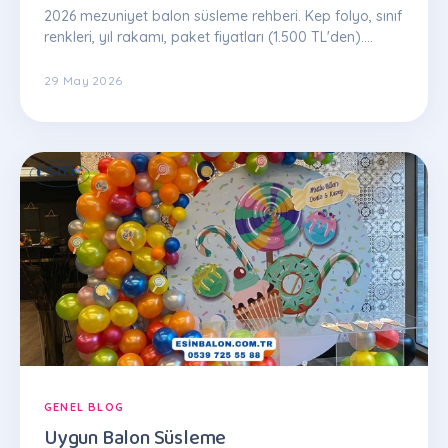
2026 mezuniyet balon süsleme rehberi. Kep folyo, sınıf
renkleri, yıl rakamı, paket fiyatları (1.500 TL'den).
İstanbul Esin Balon: 0539 725 55 88
29 May 2026
GENEL BLOG
Uygun Balon Süsleme