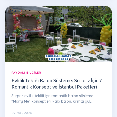
FAYDALI BILGILER
Evlilik Teklifi Balon Süsleme: Sürpriz İçin 7
Romantik Konsept ve İstanbul Paketleri
Sürpriz evlilik teklifi için romantik balon süsleme.
"Marry Me" konseptleri, kalp balon, kırmızı gül
kombinasyonu. Paketler 2.500 TL'den: 0539 725 55 88
29 May 2026