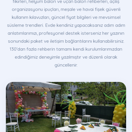
fikirleri, helyum balon ve uçan balon rehberleri, açılış
organizasyonu ipuçları, meşale ve havai fişek güvenli
kullanım kılavuzları, güncel fiyat bilgileri ve mevsimsel
süsleme trendleri. Evde kendiniz yapacaksanız adım adım
anlatımlarımızı, profesyonel destek isterseniz her yazının
sonundaki paket ve iletişim bağlantılarını kullanabilirsiniz.
130'dan fazla rehberin tamamı kendi kurulumlarımızdan
edindiğimiz deneyimle yazılmıştır ve düzenli olarak
güncellenir.