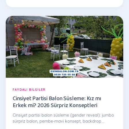
FAYDALI BILGILER
Cinsiyet Partisi Balon Süsleme: Kız mı
Erkek mi? 2026 Sürpriz Konseptleri
Cinsiyet partisi balon süsleme (gender reveal): jumbo
sürpriz balon, pembe-mavi konsept, backdrop.
İstanbul kurulum, 2.000 TL'den. Tel: 0539 725 55 88