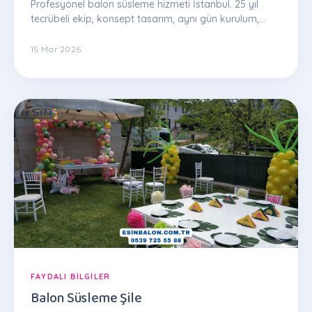
Profesyonel balon süsleme hizmeti İstanbul. 25 yıl
tecrübeli ekip, konsept tasarım, aynı gün kurulum,
garantili kalite. WhatsApp: 0539 725 55 88
15 Mar 2026
FAYDALI BILGILER
Balon Süsleme Şile