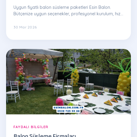
Uygun fiyatlı balon süsleme paketleri Esin Balon.
Bütçenize uygun seçenekler, profesyonel kurulum, hızlı
teslim. WhatsApp teklif: 0539 725 55 88
30 Mar 2026
FAYDALI BILGILER
Balon Süsleme Firmaları