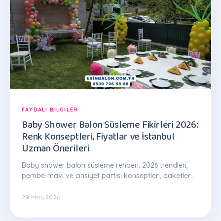
FAYDALI BILGILER
Baby Shower Balon Süsleme Fikirleri 2026:
Renk Konseptleri, Fiyatlar ve İstanbul
Uzman Önerileri
Baby shower balon süsleme rehberi: 2026 trendleri,
pembe-mavi ve cinsiyet partisi konseptleri, paketler
1.500 TL'den. İstanbul Esin Balon: 0539 725 55 88
29 May 2026