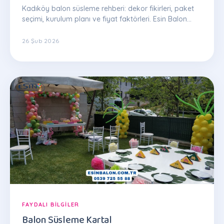
Kadıköy balon süsleme rehberi: dekor fikirleri, paket
seçimi, kurulum planı ve fiyat faktörleri. Esin Balon
uzman ekibinden ipuçları.
26 Şub 2026
FAYDALI BILGILER
Balon Süsleme Kartal