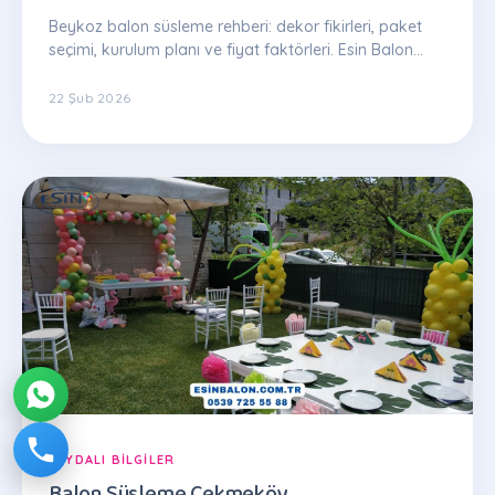
Beykoz balon süsleme rehberi: dekor fikirleri, paket
seçimi, kurulum planı ve fiyat faktörleri. Esin Balon
uzman ekibinden ipuçları.
22 Şub 2026
FAYDALI BILGILER
Balon Süsleme Çekmeköy