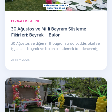
FAYDALI BILGILER
30 Ağustos ve Milli Bayram Süsleme
Fikirleri: Bayrak + Balon
30 Ağustos ve diğer milli bayramlarda cadde, okul ve
işyerlerini bayrak ve balonla süslemek için denenmiş,
uygulanabilir fikirler.
21 Tem 2026