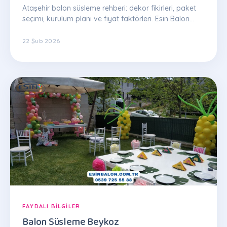
Ataşehir balon süsleme rehberi: dekor fikirleri, paket
seçimi, kurulum planı ve fiyat faktörleri. Esin Balon
uzman ekibinden ipuçları.
22 Şub 2026
FAYDALI BILGILER
Balon Süsleme Beykoz