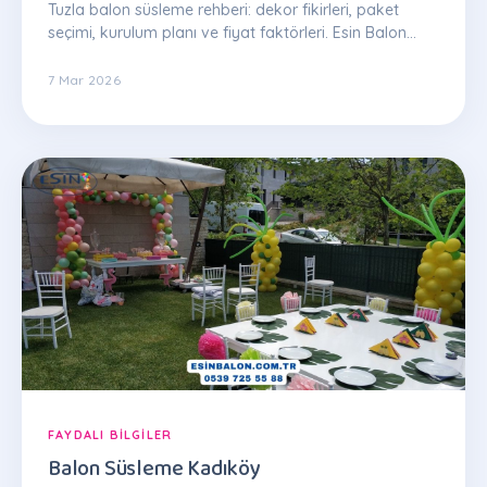
Tuzla balon süsleme rehberi: dekor fikirleri, paket
seçimi, kurulum planı ve fiyat faktörleri. Esin Balon
uzman ekibinden ipuçları.
7 Mar 2026
FAYDALI BILGILER
Balon Süsleme Kadıköy