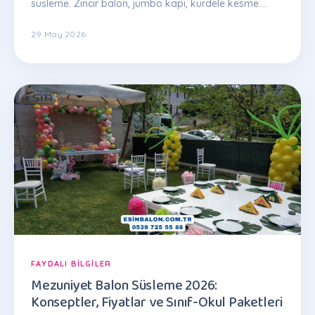
süsleme. Zincir balon, jumbo kapı, kurdele kesme.
Paketler 5.000 TL'den. Teklif: 0539 725 55 88
29 May 2026
FAYDALI BILGILER
Mezuniyet Balon Süsleme 2026:
Konseptler, Fiyatlar ve Sınıf-Okul Paketleri