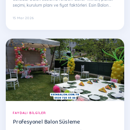
seçimi, kurulum planı ve fiyat faktörleri. Esin Balon
uzman ekibinden ipuçları.
15 Mar 2026
FAYDALI BILGILER
Profesyonel Balon Süsleme