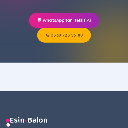
💬 WhatsApp'tan Teklif Al
📞 0539 725 55 88
Esin
·
Balon
●