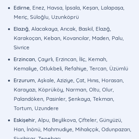
Edirne
, Enez, Havsa, İpsala, Keşan, Lalapaşa,
Meriç, Süloğlu, Uzunköprü
Elazığ
, Alacakaya, Arıcak, Baskil, Elazığ,
Karakoçan, Keban, Kovancılar, Maden, Palu,
Sivrice
Erzincan
, Çayırlı, Erzincan, İliç, Kemah,
Kemaliye, Otlukbeli, Refahiye, Tercan, Üzümlü
Erzurum
, Aşkale, Aziziye, Çat, Hınıs, Horasan,
Karayazı, Köprüköy, Narman, Oltu, Olur,
Palandöken, Pasinler, Şenkaya, Tekman,
Tortum, Uzundere
Eskişehir
, Alpu, Beylikova, Çifteler, Günyüzü,
Han, İnönü, Mahmudiye, Mihalıççık, Odunpazarı,
Sivrihisar, Tepebaşı