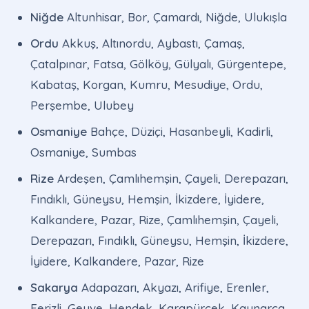
Niğde
Altunhisar, Bor, Çamardı, Niğde, Ulukışla
Ordu
Akkuş, Altınordu, Aybastı, Çamaş,
Çatalpınar, Fatsa, Gölköy, Gülyalı, Gürgentepe,
Kabataş, Korgan, Kumru, Mesudiye, Ordu,
Perşembe, Ulubey
Osmaniye
Bahçe, Düziçi, Hasanbeyli, Kadirli,
Osmaniye, Sumbas
Rize
Ardeşen, Çamlıhemşin, Çayeli, Derepazarı,
Fındıklı, Güneysu, Hemşin, İkizdere, İyidere,
Kalkandere, Pazar, Rize, Çamlıhemşin, Çayeli,
Derepazarı, Fındıklı, Güneysu, Hemşin, İkizdere,
İyidere, Kalkandere, Pazar, Rize
Sakarya
Adapazarı, Akyazı, Arifiye, Erenler,
Ferizli, Geyve, Hendek, Karapürçek, Kaynarca,