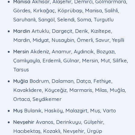
Manisa
Akhisar, Alaşehir, Demirci, Gölmarmara,
Gördes, Kırkağaç, Köprübaşı, Manisa, Salihli,
Saruhanlı, Sarıgöl, Selendi, Soma, Turgutlu
Mardin
Artuklu, Dargeçit, Derik, Kızıltepe,
Mardin, Midyat, Nusaybin, Ömerli, Savur, Yeşilli
Mersin
Akdeniz, Anamur, Aydıncık, Bozyazı,
Çamlıyayla, Erdemli, Gülnar, Mersin, Mut, Silifke,
Tarsus
Muğla
Bodrum, Dalaman, Datça, Fethiye,
Kavaklıdere, Köyceğiz, Marmaris, Milas, Muğla,
Ortaca, Seydikemer
Muş
Bulanık, Hasköy, Malazgirt, Muş, Varto
Nevşehir
Avanos, Derinkuyu, Gülşehir,
Hacıbektaş, Kozaklı, Nevşehir, Ürgüp