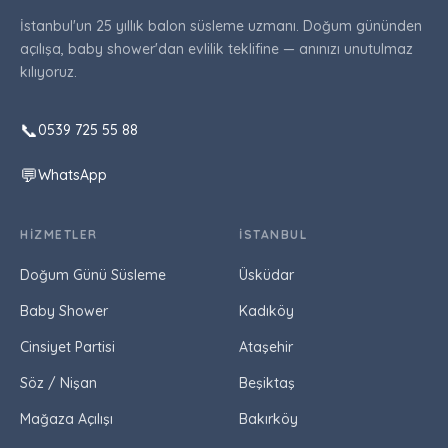
İstanbul'un 25 yıllık balon süsleme uzmanı. Doğum gününden
açılışa, baby shower'dan evlilik teklifine — anınızı unutulmaz
kılıyoruz.
📞
0539 725 55 88
💬
WhatsApp
HIZMETLER
İSTANBUL
Doğum Günü Süsleme
Üsküdar
Baby Shower
Kadıköy
Cinsiyet Partisi
Ataşehir
Söz / Nişan
Beşiktaş
Mağaza Açılışı
Bakırköy