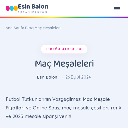
Esin Balon
ORGANİZASYON
Ana Sayfa
·
Blog
·
Maç Meşaleleri
SEKTÖR HABERLERI
Maç Meşaleleri
Esin Balon
·
26 Eylül 2024
Futbol Tutkunlarının Vazgeçilmezi
Maç Meşale
Fiyatları
ve Online Satış, maç meşale çeşitleri, renk
ve 2025 meşale siparişi verin!