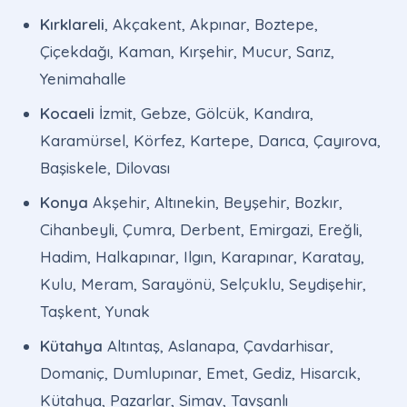
Kırklareli
, Akçakent, Akpınar, Boztepe,
Çiçekdağı, Kaman, Kırşehir, Mucur, Sarız,
Yenimahalle
Kocaeli
İzmit, Gebze, Gölcük, Kandıra,
Karamürsel, Körfez, Kartepe, Darıca, Çayırova,
Başiskele, Dilovası
Konya
Akşehir, Altınekin, Beyşehir, Bozkır,
Cihanbeyli, Çumra, Derbent, Emirgazi, Ereğli,
Hadim, Halkapınar, Ilgın, Karapınar, Karatay,
Kulu, Meram, Sarayönü, Selçuklu, Seydişehir,
Taşkent, Yunak
Kütahya
Altıntaş, Aslanapa, Çavdarhisar,
Domaniç, Dumlupınar, Emet, Gediz, Hisarcık,
Kütahya, Pazarlar, Simav, Tavşanlı