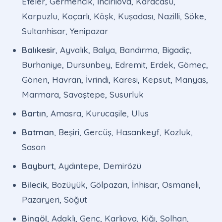
Efeler, Germencik, İncirliova, Karacasu,
Karpuzlu, Koçarlı, Köşk, Kuşadası, Nazilli, Söke,
Sultanhisar, Yenipazar
Balıkesir
, Ayvalık, Balya, Bandırma, Bigadiç,
Burhaniye, Dursunbey, Edremit, Erdek, Gömeç,
Gönen, Havran, İvrindi, Karesi, Kepsut, Manyas,
Marmara, Savaştepe, Susurluk
Bartın
, Amasra, Kurucaşile, Ulus
Batman
, Beşiri, Gercüş, Hasankeyf, Kozluk,
Sason
Bayburt
, Aydıntepe, Demirözü
Bilecik
, Bozüyük, Gölpazarı, İnhisar, Osmaneli,
Pazaryeri, Söğüt
Bingöl
, Adaklı, Genç, Karlıova, Kiğı, Solhan,