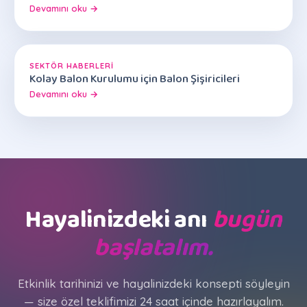
Devamını oku →
SEKTÖR HABERLERI
Kolay Balon Kurulumu için Balon Şişiricileri
Devamını oku →
Hayalinizdeki anı
bugün
başlatalım.
Etkinlik tarihinizi ve hayalinizdeki konsepti söyleyin
— size özel teklifimizi 24 saat içinde hazırlayalım.