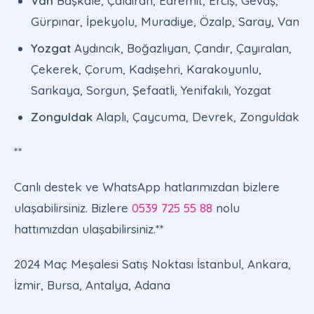
Van
Başkale, Çaldıran, Edremit, Erciş, Gevaş,
Gürpınar, İpekyolu, Muradiye, Özalp, Saray, Van
Yozgat
Aydıncık, Boğazlıyan, Çandır, Çayıralan,
Çekerek, Çorum, Kadışehri, Karakoyunlu,
Sarıkaya, Sorgun, Şefaatli, Yenifakılı, Yozgat
Zonguldak
Alaplı, Çaycuma, Devrek, Zonguldak
**
Canlı destek ve WhatsApp hatlarımızdan bizlere
ulaşabilirsiniz. Bizlere
0539 725 55 88
nolu
hattımızdan ulaşabilirsiniz.**
2024 Maç Meşalesi Satış Noktası İstanbul, Ankara,
İzmir, Bursa, Antalya, Adana