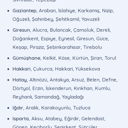
Gaziantep
, Araban, İslahiye, Karkamış, Nizip,
Oğuzeli, Şahinbey, Şehitkamil, Yavuzeli
Giresun
, Alucra, Bulancak, Çamoluk, Dereli,
Doğankent, Espiye, Eynesil, Giresun, Güce,
Keşap, Piraziz, Şebinkarahisar, Tirebolu
Gümüşhane
, Kelkit, Köse, Kürtün, Şiran, Torul
Hakkari
, Çukurca, Hakkari, Yüksekova
Hatay
, Altınözü, Antakya, Arsuz, Belen, Defne,
Dörtyol, Erzin, İskenderun, Kırıkhan, Kumlu,
Reyhanlı, Samandağ, Yayladağı
Iğdır
, Aralık, Karakoyunlu, Tuzluca
Isparta
, Aksu, Atabey, Eğirdir, Gelendost,
Gönen, Keçiborlu, Senirkent, Sütçüler,