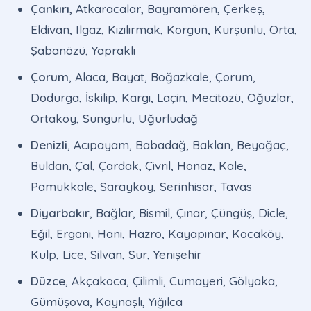
Çankırı
, Atkaracalar, Bayramören, Çerkeş,
Eldivan, Ilgaz, Kızılırmak, Korgun, Kurşunlu, Orta,
Şabanözü, Yapraklı
Çorum
, Alaca, Bayat, Boğazkale, Çorum,
Dodurga, İskilip, Kargı, Laçin, Mecitözü, Oğuzlar,
Ortaköy, Sungurlu, Uğurludağ
Denizli
, Acıpayam, Babadağ, Baklan, Beyağaç,
Buldan, Çal, Çardak, Çivril, Honaz, Kale,
Pamukkale, Sarayköy, Serinhisar, Tavas
Diyarbakır
, Bağlar, Bismil, Çınar, Çüngüş, Dicle,
Eğil, Ergani, Hani, Hazro, Kayapınar, Kocaköy,
Kulp, Lice, Silvan, Sur, Yenişehir
Düzce
, Akçakoca, Çilimli, Cumayeri, Gölyaka,
Gümüşova, Kaynaşlı, Yığılca