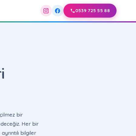
0539 725 55 88
i
çilmez bir
edeceğiz. Her bir
rıntılı bilgiler