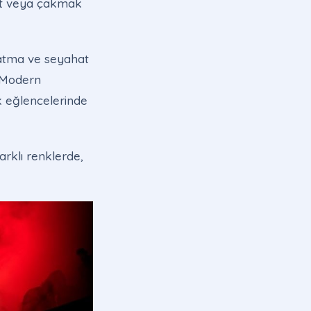
rit veya çakmak
nlatma ve seyahat
. Modern
k eğlencelerinde
rklı renklerde,