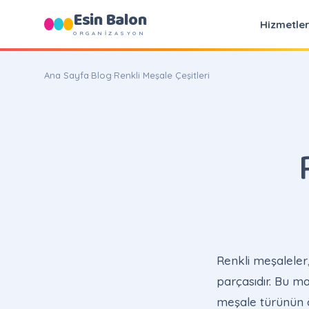
Esin Balon
Hizmetle
ORGANİZASYON
Ana Sayfa
·
Blog
·
Renkli Meşale Çeşitleri
Renkli meşaleler,
parçasıdır. Bu m
meşale türünün öz