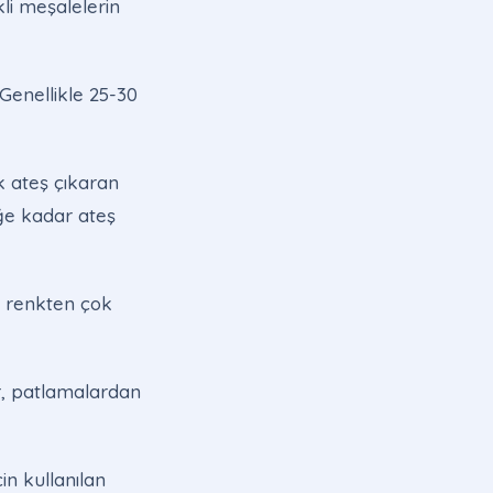
kli meşalelerin
 Genellikle 25-30
 ateş çıkaran
ğe kadar ateş
ek renkten çok
er, patlamalardan
çin kullanılan