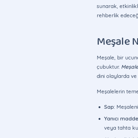
sunarak, etkinli
rehberlik edeceğ
Meşale N
Meşale, bir ucun
çubuktur.
Meşale
dini olaylarda ve
Meşalelerin temel
Sap:
Meşalenin
Yanıcı madde
veya tahta kull