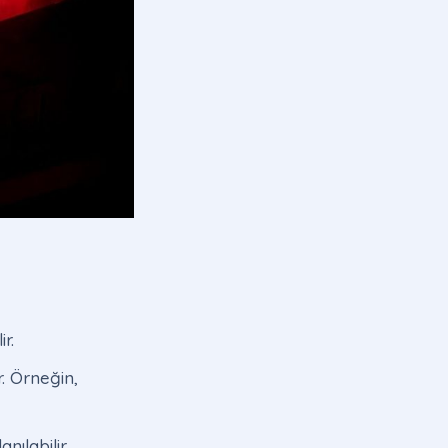
r.
r. Örneğin,
nılabilir.