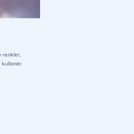
u renkler,
ullanılır.