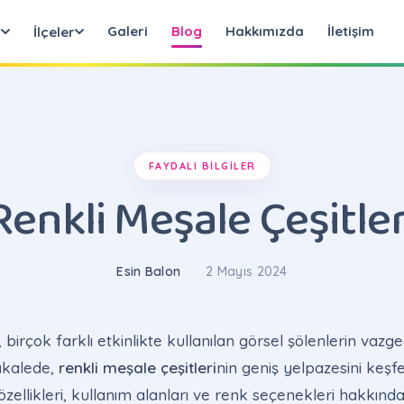
Galeri
Blog
Hakkımızda
İletişim
r
İlçeler
FAYDALI BILGILER
Renkli Meşale Çeşitler
Esin Balon
·
2 Mayıs 2024
 birçok farklı etkinlikte kullanılan görsel şölenlerin vazge
akalede,
renkli meşale çeşitleri
nin geniş yelpazesini keşf
ellikleri, kullanım alanları ve renk seçenekleri hakkında ay