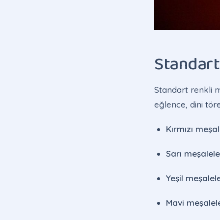
Standart
Standart renkli m
eğlence, dini tör
Kırmızı meşal
Sarı meşalele
Yeşil meşalel
Mavi meşalel