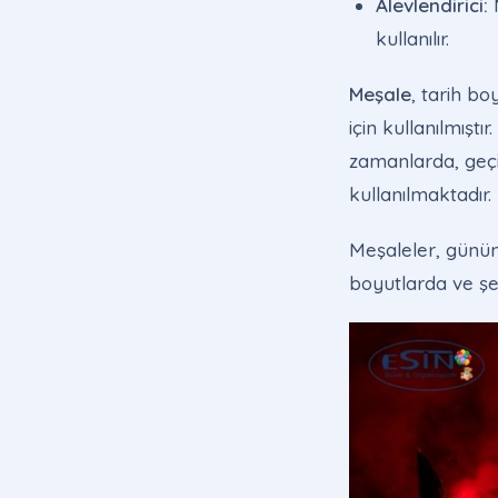
Alevlendirici:
M
kullanılır.
Meşale
, tarih bo
için kullanılmışt
zamanlarda, geçi
kullanılmaktadır.
Meşaleler, günüm
boyutlarda ve şek