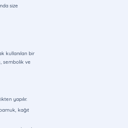
nda size
k kullanılan bir
e, sembolik ve
ten yapılır.
 pamuk, kağıt