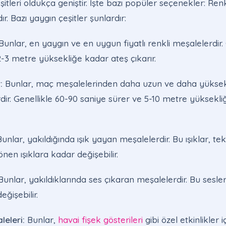
itleri oldukça geniştir. İşte bazı popüler seçenekler: Ren
ır. Bazı yaygın çeşitler şunlardır:
unlar, en yaygın ve en uygun fiyatlı renkli meşalelerdir.
2-3 metre yüksekliğe kadar ateş çıkarır.
:
Bunlar, maç meşalelerinden daha uzun ve daha yüksek
ir. Genellikle 60-90 saniye sürer ve 5-10 metre yüksekli
unlar, yakıldığında ışık yayan meşalelerdir. Bu ışıklar, t
önen ışıklara kadar değişebilir.
unlar, yakıldıklarında ses çıkaran meşalelerdir. Bu sesl
ğişebilir.
leleri:
Bunlar,
havai fişek gösterileri
gibi özel etkinlikler i