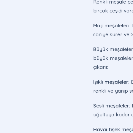
Renkli meşale çeş
birçok çeşidi vard
Maç meşaleleri:
B
saniye sürer ve 
Büyük meşaleler
büyük meşalelerd
çıkarır.
Işıklı meşaleler:
B
renkli ve yanıp s
Sesli meşaleler:
B
uğultuya kadar de
Havai fişek meşa