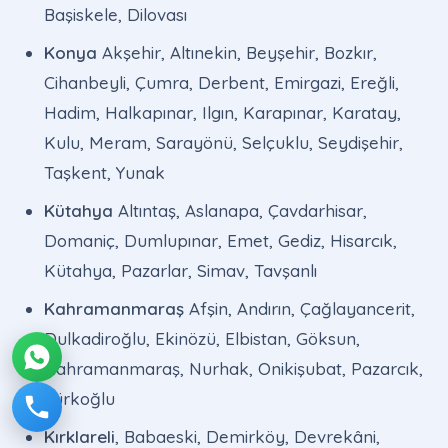
Başiskele, Dilovası
Konya
Akşehir, Altınekin, Beyşehir, Bozkır,
Cihanbeyli, Çumra, Derbent, Emirgazi, Ereğli,
Hadim, Halkapınar, Ilgın, Karapınar, Karatay,
Kulu, Meram, Sarayönü, Selçuklu, Seydişehir,
Taşkent, Yunak
Kütahya
Altıntaş, Aslanapa, Çavdarhisar,
Domaniç, Dumlupınar, Emet, Gediz, Hisarcık,
Kütahya, Pazarlar, Simav, Tavşanlı
Kahramanmaraş
Afşin, Andırın, Çağlayancerit,
Dulkadiroğlu, Ekinözü, Elbistan, Göksun,
Kahramanmaraş, Nurhak, Onikişubat, Pazarcık,
Türkoğlu
Kırklareli
, Babaeski, Demirköy, Devrekâni,