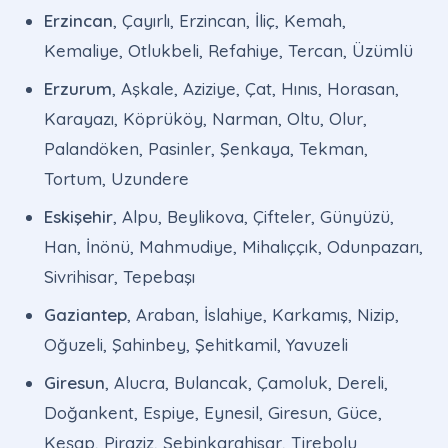
Erzincan
, Çayırlı, Erzincan, İliç, Kemah,
Kemaliye, Otlukbeli, Refahiye, Tercan, Üzümlü
Erzurum
, Aşkale, Aziziye, Çat, Hınıs, Horasan,
Karayazı, Köprüköy, Narman, Oltu, Olur,
Palandöken, Pasinler, Şenkaya, Tekman,
Tortum, Uzundere
Eskişehir
, Alpu, Beylikova, Çifteler, Günyüzü,
Han, İnönü, Mahmudiye, Mihalıççık, Odunpazarı,
Sivrihisar, Tepebaşı
Gaziantep
, Araban, İslahiye, Karkamış, Nizip,
Oğuzeli, Şahinbey, Şehitkamil, Yavuzeli
Giresun
, Alucra, Bulancak, Çamoluk, Dereli,
Doğankent, Espiye, Eynesil, Giresun, Güce,
Keşap, Piraziz, Şebinkarahisar, Tirebolu