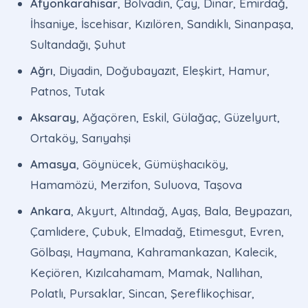
Afyonkarahisar
, Bolvadin, Çay, Dinar, Emirdağ,
İhsaniye, İscehisar, Kızılören, Sandıklı, Sinanpaşa,
Sultandağı, Şuhut
Ağrı
, Diyadin, Doğubayazıt, Eleşkirt, Hamur,
Patnos, Tutak
Aksaray
, Ağaçören, Eskil, Gülağaç, Güzelyurt,
Ortaköy, Sarıyahşi
Amasya
, Göynücek, Gümüşhacıköy,
Hamamözü, Merzifon, Suluova, Taşova
Ankara
, Akyurt, Altındağ, Ayaş, Bala, Beypazarı,
Çamlıdere, Çubuk, Elmadağ, Etimesgut, Evren,
Gölbaşı, Haymana, Kahramankazan, Kalecik,
Keçiören, Kızılcahamam, Mamak, Nallıhan,
Polatlı, Pursaklar, Sincan, Şereflikoçhisar,