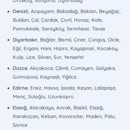
Ortaköy, Sungurlu, Uğurludağ
Denizli
, Acıpayam, Babadağ, Baklan, Beyağaç,
Buldan, Çal, Çardak, Çivril, Honaz, Kale,
Pamukkale, Sarayköy, Serinhisar, Tavas
Diyarbakır
, Bağlar, Bismil, Çınar, Çüngüş, Dicle,
Eğil, Ergani, Hani, Hazro, Kayapınar, Kocaköy,
Kulp, Lice, Silvan, Sur, Yenişehir
Düzce
, Akçakoca, Çilimli, Cumayeri, Gölyaka,
Gümüşova, Kaynaşlı, Yığılca
Edirne
, Enez, Havsa, İpsala, Keşan, Lalapaşa,
Meriç, Süloğlu, Uzunköprü
Elazığ
, Alacakaya, Arıcak, Baskil, Elazığ,
Karakoçan, Keban, Kovancılar, Maden, Palu,
Sivrice