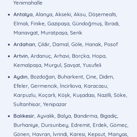
Yenimahalle
Antalya
, Alanya, Akseki, Aksu, Döşemealtı,
Elmalı, Finike, Gazipaşa, Gündoğmuş, İbradı,
Manavgat, Muratpaşa, Serik
Ardahan
, Çıldır, Damal, Göle, Hanak, Posof
Artvin
, Ardanuç, Arhavi, Borçka, Hopa,
Kemalpaşa, Murgul, Şavşat, Yusufeli
Aydın
, Bozdoğan, Buharkent, Çine, Didim,
Efeler, Germencik, İncirliova, Karacasu,
Karpuzlu, Koçarlı, Köşk, Kuşadası, Nazilli, Söke,
Sultanhisar, Yenipazar
Balıkesir
, Ayvalık, Balya, Bandırma, Bigadiç,
Burhaniye, Dursunbey, Edremit, Erdek, Gömeç,
Gönen, Havran, İvrindi, Karesi, Kepsut, Manyas,