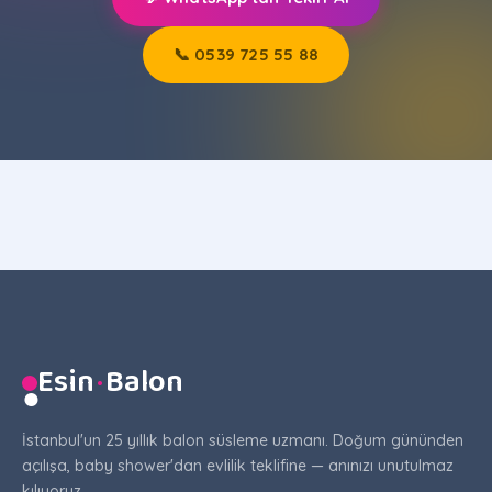
📞 0539 725 55 88
Esin
·
Balon
●
İstanbul'un 25 yıllık balon süsleme uzmanı. Doğum gününden
açılışa, baby shower'dan evlilik teklifine — anınızı unutulmaz
kılıyoruz.