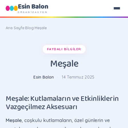
Esin Balon
ORGANİZASYON
Ana Sayfa
·
Blog
·
Meşale
FAYDALI BILGILER
Meşale
Esin Balon
·
14 Temmuz 2025
Meşale: Kutlamaların ve Etkinliklerin
Vazgeçilmez Aksesuarı
Meşale
, coşkulu kutlamaların, özel günlerin ve