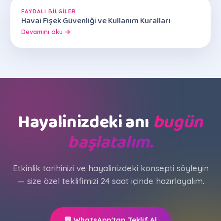
FAYDALI BILGILER
Havai Fişek Güvenliği ve Kullanım Kuralları
Devamını oku →
Hayalinizdeki anı
bugün
başlatalım.
Etkinlik tarihinizi ve hayalinizdeki konsepti söyleyin
— size özel teklifimizi 24 saat içinde hazırlayalım.
💬 WhatsApp'tan Teklif Al