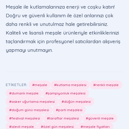
Meşale ile kutlamalarınıza enerji ve coşku katın!
Doğru ve güvenli kullanım ile özel anlarınızı çok
daha renkli ve unutulmaz hale getirebilirsiniz.
Kaliteli ve lisanslı meşale ürünleriyle etkinliklerinizi
taçlandırmak için profesyonel satıcılardan alışveriş
yapmayı unutmayın.
ETIKETLER:
#meşale
#kutlama meşalesi
#renkli meşale
#dumanlı meşale
#şampiyonluk meşalesi
#asker uğurlama meşalesi
#düğün meşalesi
#doğum günü meşalesi
#parti meşalesi
#festival meşalesi
#taraftar meşalesi
#güvenli meşale
#alevli meşale
#özel gün meşalesi
#meşale fiyatları